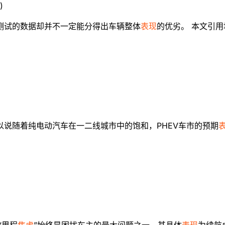
)
测试的数据却并不一定能分得出车辆整体
表现
的优劣。 本文引
说随着纯电动汽车在一二线城市中的饱和，PHEV车市的预期
“里程
焦虑
”始终是困扰车主的最大问题之一，其具体
表现
为续航