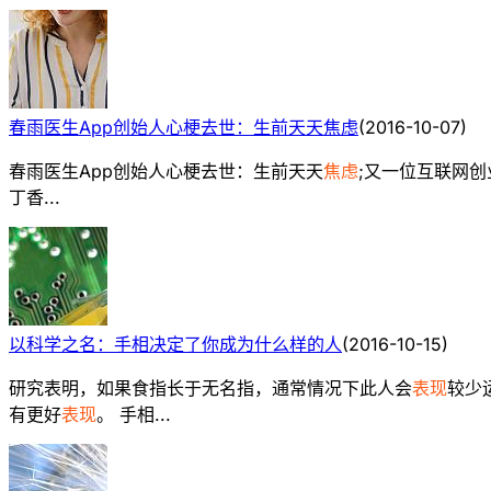
春雨医生App创始人心梗去世：生前天天焦虑
(
2016-10-07
)
春雨医生App创始人心梗去世：生前天天
焦虑
;又一位互联网
丁香...
以科学之名：手相决定了你成为什么样的人
(
2016-10-15
)
研究表明，如果食指长于无名指，通常情况下此人会
表现
较少
有更好
表现
。 手相...