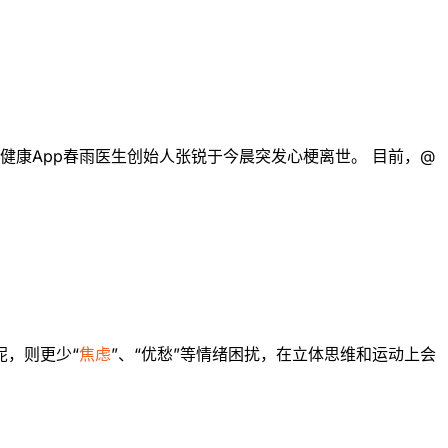
健康App春雨医生创始人张锐于今晨突发心梗离世。 目前，@
呢，则更少“
焦虑
”、“优愁”等情绪困扰，在立体思维和运动上会