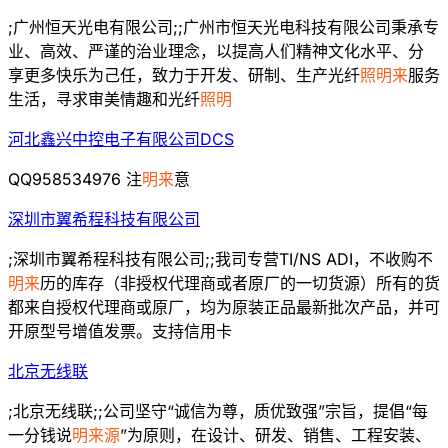
;广州恒天光电有限公司;;广州市恒天光电科技有限公司秉承专
业、高效、严谨的治业理念，以提高人们精神文化水平、分
享更多快乐为己任，致力于开发、研制、生产光纤
照明来
服务
生活，寻求审美情趣和光纤
照明
河北鑫兴中控电子有限公司DCS
QQ958534976 注
明来
意
深圳市翼希程科技有限公司
;深圳市翼希程科技有限公司;;我司专营TI/NS ADI，不收购不
明来
历的库存（非授权代理商或者原厂的一切货源）所有的货
都来自授权代理商或原厂，均为原装正品最新批次产品，并可
开原型号增值发票。支持信用卡
北京无线联
;北京无线联;;公司坚守“诚信为尊，质优致强”宗旨，提倡“每
一分钱说
明来源
”为原则，在设计、研发、销售、工程安装、