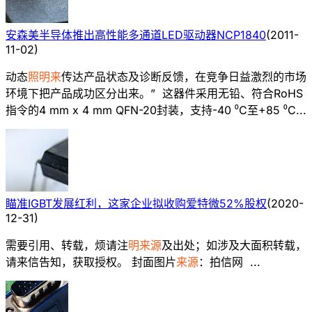
安森美半导体推出高性能多通道LED驱动器NCP1840
(
2011-
11-02
)
动态
照明来
传达产品状态及诊断反馈，在竞争日益激烈的市场
环境下把产品成功区分出来。” 这器件采用无铅、符合RoHS
指令的4 mm x 4 mm QFN-20封装，支持-40 ⁰C至+85 ⁰C...
瞄准IGBT发展红利，这家企业拟收购爱特微52%股权
(
2020-
12-31
)
需要引用、转载，烦请注
明来源
及出处；如涉及大面积转载，
请来信告知，获取授权。 封面图片
来源
：拍信网 ...