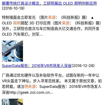
颠覆传统灯具设计概念，工研院展出 OLED 照明创新应用
(
2016-10-19
)
特制墙面会立即发光 （图片
来源
：《科技新报》摄） ▲
OLED
照明
搭配 3D 打印应用（图片
来源
：《科技新报》摄）
另外，工研院也首次与车灯制造商大亿交通合作，共同开发
OLED 汽车尾灯。刘军...
SuperData报告：2016年VR市场发人深省
(
2016-12-28
)
厂商通过优化硬件以及补贴软件平台，试图在新的一年中让
VR头盔走下神坛，步入寻常百姓家。 本文属于原创文章，如
若转载，请注
明来源
：SuperData报告：2016年VR市场发人
深省http://geek.zol.com.cn...