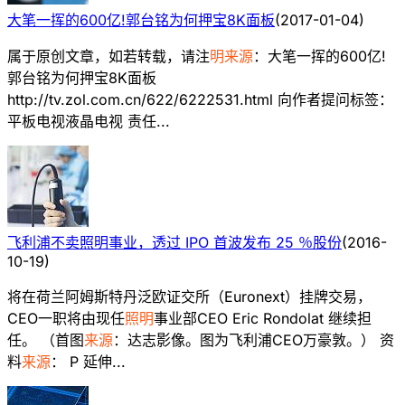
大笔一挥的600亿!郭台铭为何押宝8K面板
(
2017-01-04
)
属于原创文章，如若转载，请注
明来源
：大笔一挥的600亿!
郭台铭为何押宝8K面板
http://tv.zol.com.cn/622/6222531.html 向作者提问标签：
平板电视液晶电视 责任...
飞利浦不卖照明事业，透过 IPO 首波发布 25 ％股份
(
2016-
10-19
)
将在荷兰阿姆斯特丹泛欧证交所（Euronext）挂牌交易，
CEO一职将由现任
照明
事业部CEO Eric Rondolat 继续担
任。 （首图
来源
：达志影像。图为飞利浦CEO万豪敦。） 资
料
来源
： P 延伸...