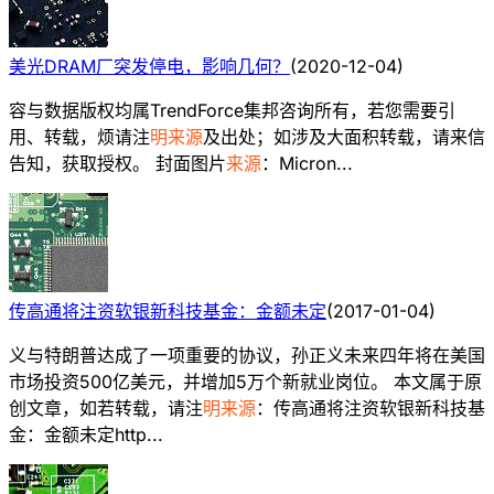
美光DRAM厂突发停电，影响几何？
(
2020-12-04
)
容与数据版权均属TrendForce集邦咨询所有，若您需要引
用、转载，烦请注
明来源
及出处；如涉及大面积转载，请来信
告知，获取授权。 封面图片
来源
：Micron...
传高通将注资软银新科技基金：金额未定
(
2017-01-04
)
义与特朗普达成了一项重要的协议，孙正义未来四年将在美国
市场投资500亿美元，并增加5万个新就业岗位。 本文属于原
创文章，如若转载，请注
明来源
：传高通将注资软银新科技基
金：金额未定http...