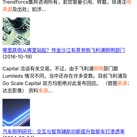
TrendForce集邦咨询所有，若您需要引用、转载，烦请注
明
来源
及出处；如涉...
哪里跌倒从哪里站起？传金沙江有意竞购飞利浦照明部门
(
2016-10-19
)
Capital 洽谈有关交易。不过，由于飞利浦
照明
部门跟
Lumileds 情况不同，当中还存在许多变数。目前飞利浦及
Go Scale Capital 双方均拒绝对此发布回应。 （首图
来源
：
达志影像） 资料
来源
...
汽车照明研究：交互与智驾辅助功能提升智能车灯渗透率