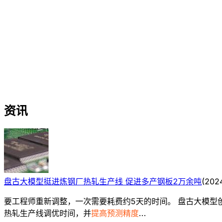
资讯
盘古大模型挺进炼钢厂热轧生产线 促进多产钢板2万余吨
(
202
要工程师重新调整，一次需要耗费约5天的时间。 盘古大模型
热轧生产线调优时间，并
提高预测精度
...