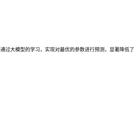
化，通过大模型的学习，实现对最优的参数进行预测，显著降低了