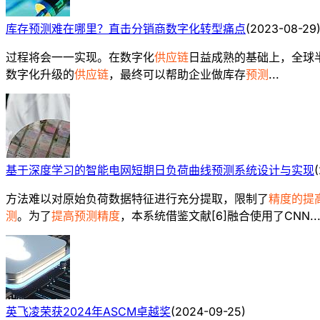
库存预测难在哪里？直击分销商数字化转型痛点
(
2023-08-29
过程将会一一实现。在数字化
供应链
日益成熟的基础上，全球
数字化升级的
供应链
，最终可以帮助企业做库存
预测
...
基于深度学习的智能电网短期日负荷曲线预测系统设计与实现
(
方法难以对原始负荷数据特征进行充分提取，限制了
精度的提
测
。为了
提高预测精度
，本系统借鉴文献[6]融合使用了CNN..
英飞凌荣获2024年ASCM卓越奖
(
2024-09-25
)