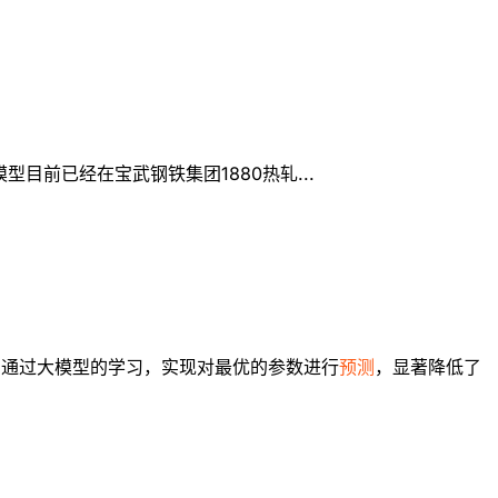
目前已经在宝武钢铁集团1880热轧...
，通过大模型的学习，实现对最优的参数进行
预测
，显著降低了