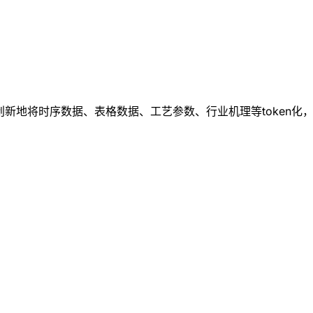
创新地将时序数据、表格数据、工艺参数、行业机理等token