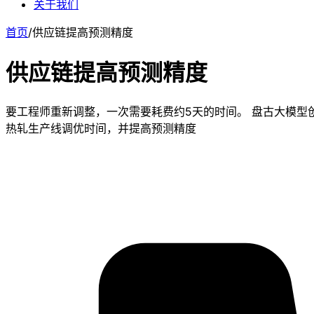
关于我们
首页
/
供应链提高预测精度
供应链提高预测精度
要工程师重新调整，一次需要耗费约5天的时间。 盘古大模型
热轧生产线调优时间，并提高预测精度