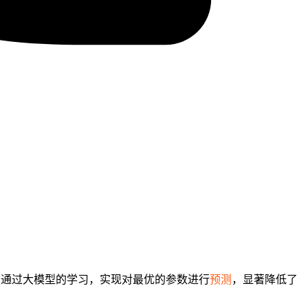
，通过大模型的学习，实现对最优的参数进行
预测
，显著降低了