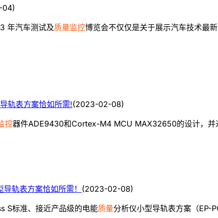
-04
)
23 年汽车测试及
质量监控
博览会不仅仅是关于展示汽车技术最新
导轨表方案恰如所需!
(
2023-02-08
)
监控
器件ADE9430和Cortex-M4 MCU MAX32650的设计，
型导轨表方案恰如所需！
(
2023-02-08
)
Class S标准、接近产品级的电能
质量
分析仪小型导轨表方案（EP-PQ