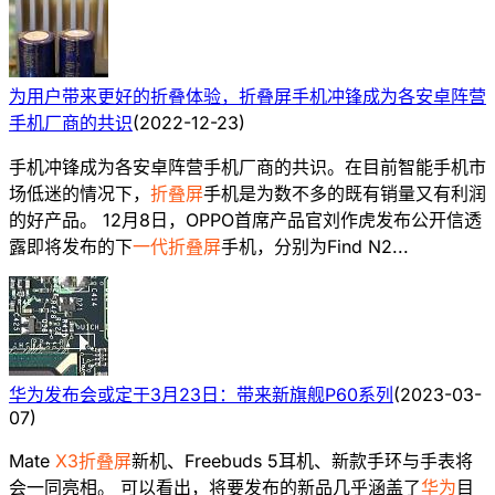
为用户带来更好的折叠体验，折叠屏手机冲锋成为各安卓阵营
手机厂商的共识
(
2022-12-23
)
手机冲锋成为各安卓阵营手机厂商的共识。在目前智能手机市
场低迷的情况下，
折叠屏
手机是为数不多的既有销量又有利润
的好产品。 12月8日，OPPO首席产品官刘作虎发布公开信透
露即将发布的下
一代折叠屏
手机，分别为Find N2...
华为发布会或定于3月23日：带来新旗舰P60系列
(
2023-03-
07
)
Mate
X3
折叠屏
新机、Freebuds 5耳机、新款手环与手表将
会一同亮相。 可以看出，将要发布的新品几乎涵盖了
华为
目