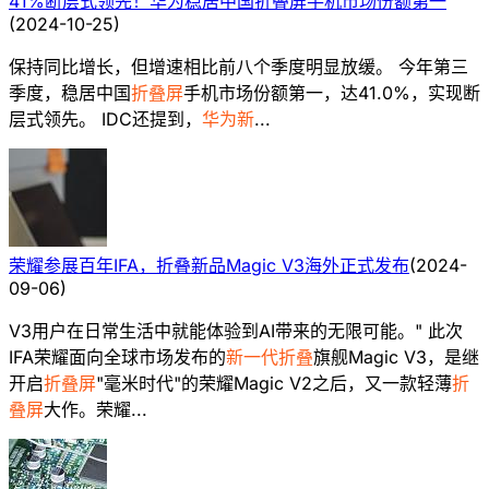
41%断层式领先！华为稳居中国折叠屏手机市场份额第一
(
2024-10-25
)
保持同比增长，但增速相比前八个季度明显放缓。 今年第三
季度，稳居中国
折叠屏
手机市场份额第一，达41.0%，实现断
层式领先。 IDC还提到，
华为新
...
荣耀参展百年IFA，折叠新品Magic V3海外正式发布
(
2024-
09-06
)
V3用户在日常生活中就能体验到AI带来的无限可能。" 此次
IFA荣耀面向全球市场发布的
新一代折叠
旗舰Magic V3，是继
开启
折叠屏
"毫米时代"的荣耀Magic V2之后，又一款轻薄
折
叠屏
大作。荣耀...