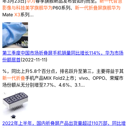
年3月23日]
华为
春季旗舰新品发布会如约而至。
新一代智慧
影像与科技美学旗舰华为
P60系列、
新一代折叠屏旗舰华为
Mate
X3
系列...
第三季度中国市场折叠屏手机销量同比增长114%，华为市场
份额居首
(
2022-11-11
)
%，同比上升5.8个百分点，排名跃升至第三，主要得益于其
新一代折叠
手机产品MIX Fold2上市；vivo、OPPO、荣耀市
场份额从无分别增至7.7%、4.6%、3.1...
2022年上半年，国内折叠屏产品出货量超过110万部，同比增