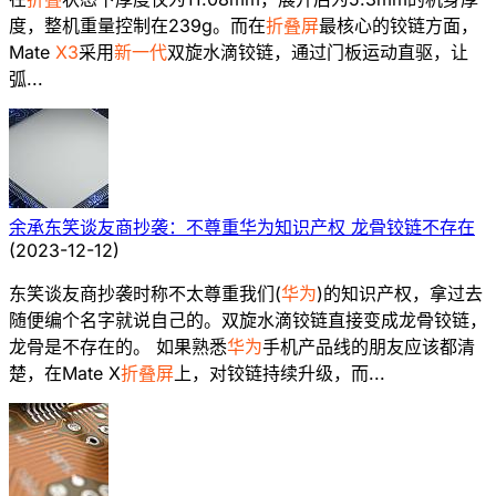
度，整机重量控制在239g。而在
折叠屏
最核心的铰链方面，
Mate
X3
采用
新一代
双旋水滴铰链，通过门板运动直驱，让
弧...
余承东笑谈友商抄袭：不尊重华为知识产权 龙骨铰链不存在
(
2023-12-12
)
东笑谈友商抄袭时称不太尊重我们(
华为
)的知识产权，拿过去
随便编个名字就说自己的。双旋水滴铰链直接变成龙骨铰链，
龙骨是不存在的。 如果熟悉
华为
手机产品线的朋友应该都清
楚，在Mate X
折叠屏
上，对铰链持续升级，而...