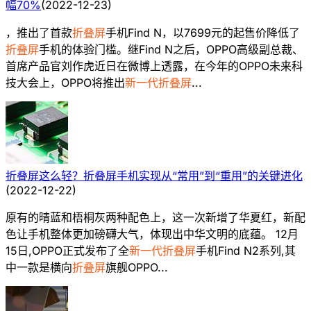
幅70%
(
2022-12-23
)
，推出了首款
折叠屏
手机Find N，以7699元的起售价降低了
折叠屏
手机的体验门槛。继Find N之后，OPPO高级副总裁、
首席产品官刘作虎近日在微博上透露，在今年的OPPO未来科
技大会上，OPPO将推出
新一代折叠屏
...
折叠屏这么轻？折叠屏手机实现从“常用”到“重用”的关键进化
(
2022-12-22
)
原有的晴蓝和梧桐灰两种配色上，这一次新增了华夏红，新配
色让手机整体更加磅礴大气，体现出中华文明的底蕴。 12月
15日,OPPO正式发布了全
新一代折叠屏
手机Find N2系列,其
中一款是横向
折叠屏
旗舰OPPO...