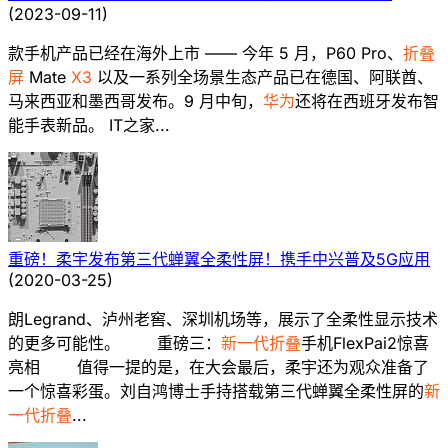
(
2023-09-11
)
款手机产品已经在海外上市 —— 今年 5 月，P60 Pro、
折叠
屏
Mate
X3
以及一系列全场景生态产品已在德国、阿联酋、
马来西亚和墨西哥发布。9 月中旬，
华为
还将在西班牙发布智
能手表新品。 IT之家...
重磅！柔宇发布第三代蝉翼全柔性屏！携手中兴普及5G应用
(
2020-03-25
)
朗Legrand、泸州老窖、深圳机场等，展示了全柔性显示技术
的更多可能性。 重磅三：
新一代折叠
手机FlexPai2惊喜
亮相 值得一提的是，在大会最后，柔宇还为观众准备了
一个惊喜彩蛋。刘自鸿博士手持搭载第三代蝉翼全柔性屏的
新
一代折叠
...