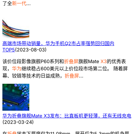
了全
新一代
...
高端市场带动销量，华为手机Q2市占率强势回归国内
TOP5
(
2023-08-03
)
该价位段影像旗舰P60系列和
折叠屏
旗舰Mate
X3
的优秀表
现，
华为
继续稳占600美元以上价位段市场第二位。 随着屏
幕、铰链等技术的日益成熟，
折叠屏
...
华为折叠旗舰Mate X3发布：比直板机更轻薄，还有无线充电
(
2023-03-24
)
在
折叠
状态下厚度仅为11.08mm，展开后为5.3mm的机身厚