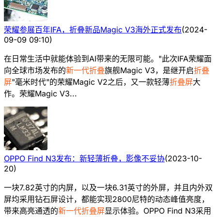
荣耀参展百年IFA，折叠新品Magic V3海外正式发布
(
2024-
09-09 09:10
)
在日常生活中就能体验到AI带来的无限可能。"此次IFA荣耀面
向全球市场发布的
新一代折叠
旗舰Magic V3，是继开启
折叠
屏
"毫米时代"的荣耀Magic V2之后，又一款轻薄
折叠屏
大
作。荣耀Magic V3...
OPPO Find N3发布：新轻薄折叠，影像不妥协
(
2023-10-
20
)
一块7.82英寸的内屏，以及一块6.31英寸的外屏，并且内外双
屏均采用钻石屏设计，都能实现2800尼特的动态峰值亮度，
带来高亮通透的
新一代折叠屏
显示体验。OPPO Find N3采用