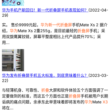
华为手机产能回归！新一代折叠屏手机表现如何？
(
2022-04-
29
)
实。 售价9999元起，
华为新一代折叠屏
手机Mate Xs 2 据介
绍，
华为
Mate Xs 2重255g，是目前最轻的
折叠屏
手机；采
用双旋鹰翼铰链，屏幕平整度相比上代产品提升70%；采
用...
华为发布折叠屏手机五大标准，到底意味着什么？
(
2023-03-
22
)
与轻薄机身、可靠性、
折叠
大屏和软件体验五个方面强调了一
定要做到的标准，而这五个方面也正是
折叠屏
手机被用户长期
诟病的痛点问题，余承东此举意味着即将发布的
华为
Mate
X3
将在...