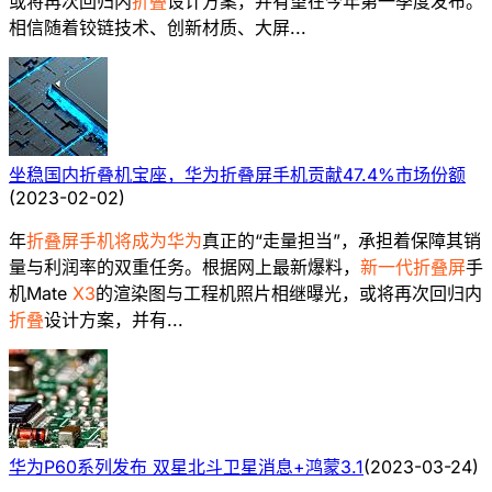
或将再次回归内
折叠
设计方案，并有望在今年第一季度发布。
相信随着铰链技术、创新材质、大屏...
坐稳国内折叠机宝座，华为折叠屏手机贡献47.4%市场份额
(
2023-02-02
)
年
折叠屏手机将成为华为
真正的“走量担当”，承担着保障其销
量与利润率的双重任务。根据网上最新爆料，
新一代折叠屏
手
机Mate
X3
的渲染图与工程机照片相继曝光，或将再次回归内
折叠
设计方案，并有...
华为P60系列发布 双星北斗卫星消息+鸿蒙3.1
(
2023-03-24
)