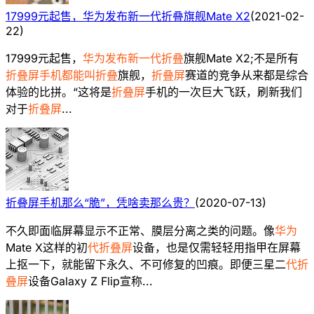
17999元起售，华为发布新一代折叠旗舰Mate X2
(
2021-02-
22
)
17999元起售，
华为发布新一代折叠
旗舰Mate X2;不是所有
折叠屏手机都能叫折叠
旗舰，
折叠屏
赛道的竞争从来都是综合
体验的比拼。“这将是
折叠屏
手机的一次巨大飞跃，刷新我们
对于
折叠屏
...
折叠屏手机那么“脆”，凭啥卖那么贵？
(
2020-07-13
)
不久即面临屏幕显示不正常、膜层分离之类的问题。像
华为
Mate X这样的初
代折叠屏
设备，也是仅需轻轻用指甲在屏幕
上抠一下，就能留下永久、不可修复的凹痕。即便三星二
代折
叠屏
设备Galaxy Z Flip宣称...