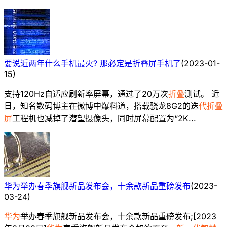
要说近两年什么手机最火? 那必定是折叠屏手机了
(
2023-01-
15
)
支持120Hz自适应刷新率屏幕，通过了20万次
折叠
测试。 近
日，知名数码博主在微博中爆料道，搭载骁龙8G2的迭
代折叠
屏
工程机也减掉了潜望摄像头，同时屏幕配置为“2K...
华为举办春季旗舰新品发布会，十余款新品重磅发布
(
2023-
03-24
)
华为
举办春季旗舰新品发布会，十余款新品重磅发布;[2023