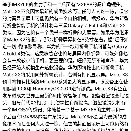
基于IMX766的主射手和一个后面有IMX688的超广角镜头。
Mate X3不会因为最新的成像技术而让任何人大吃一惊，但它
的封面显示屏上可能仍然有一个自拍相机。据报道，华为新型
可折叠智能手机的设计将与三星Galaxy Z Fold 4和Mate X2
类似，因为它将有一个像书一样折叠的大屏幕。如果华为继承
了Mate X2的设计，那么折叠屏幕将在8英寸左右。据“旺仔知
道一切”微博账号称，华为的下一款可折叠手机可能与Galaxy
Z Fold 4类似，这意味着它也将与屏幕内侧折叠，可能外侧也
会有一款较小的手机。更重要的是，旺仔无所不知声称，华为
已经开始大规模生产这款设备。华为即将推出的可折叠手机
Mate X3将采用向外折叠设计，右侧有打孔显示屏。Mate X3
预计将拥有比旗舰Mate 50系列更大的显示屏。该设备正在使
用麒麟9000和HarmonyOS 2.0.1进行测试。Mate X3有望在
发布时成为世界上最新的可折叠智能手机，配备潜望镜变焦镜
头，但与前代X2相比，其便携性有所提高。潜望镜镜头将有
一个IMX351传感器，伴随着一个基于IMX766的主射手和一
个后面有IMX688的超广角镜头。Mate X3不会因为最新的成
像技术而让任何人大吃一惊，但它的封面显示屏上可能仍然有
一个自拍相机。据报道，华为新型可折叠智能手机的设计将与