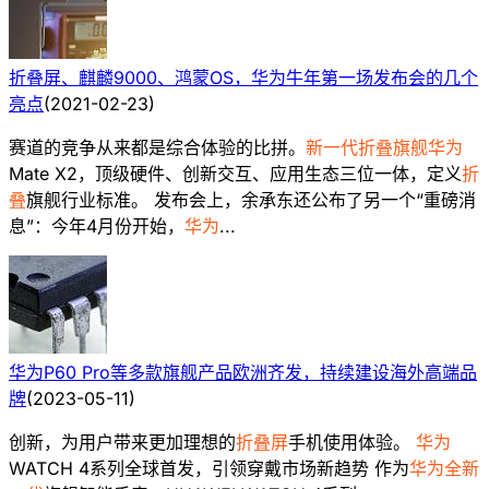
折叠屏、麒麟9000、鸿蒙OS，华为牛年第一场发布会的几个
亮点
(
2021-02-23
)
赛道的竞争从来都是综合体验的比拼。
新一代折叠旗舰华为
Mate X2，顶级硬件、创新交互、应用生态三位一体，定义
折
叠
旗舰行业标准。 发布会上，余承东还公布了另一个“重磅消
息”：今年4月份开始，
华为
...
华为P60 Pro等多款旗舰产品欧洲齐发，持续建设海外高端品
牌
(
2023-05-11
)
创新，为用户带来更加理想的
折叠屏
手机使用体验。
华为
WATCH 4系列全球首发，引领穿戴市场新趋势 作为
华为全新