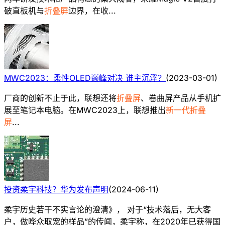
破直板机与
折叠屏
边界，在收...
MWC2023：柔性OLED巅峰对决 谁主沉浮？
(
2023-03-01
)
厂商的创新不止于此，联想还将
折叠屏
、卷曲屏产品从手机扩
展至笔记本电脑。在MWC2023上，联想推出
新一代折叠
屏
...
投资柔宇科技？华为发布声明
(
2024-06-11
)
柔宇历史若干不实言论的澄清》， 对于“技术落后，无大客
户，做哗众取宠的样品”的传闻，柔宇称，在2020年已获得国