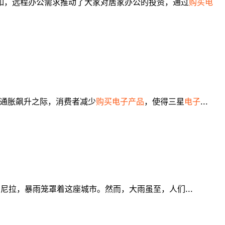
如，远程办公需求推动了大家对居家办公的投资，通过
购买电
通胀飙升之际，消费者减少
购买电子产品
，使得三星
电子
...
马尼拉，暴雨笼罩着这座城市。然而，大雨虽至，人们...