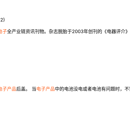
12
)
电子
全产业链资讯刊物。杂志脱胎于2003年创刊的《电器评介
电子产品
后盖。 当
电子产品
中的电池没电或者电池有问题时，不