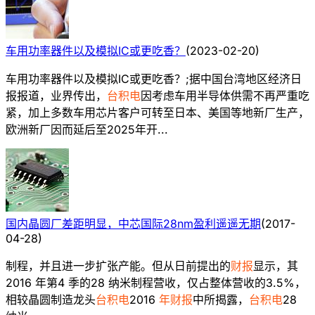
车用功率器件以及模拟IC或更吃香？
(
2023-02-20
)
车用功率器件以及模拟IC或更吃香？;据中国台湾地区经济日
报报道，业界传出，
台积电
因考虑车用半导体供需不再严重吃
紧，加上多数车用芯片客户可转至日本、美国等地新厂生产，
欧洲新厂因而延后至2025年开...
国内晶圆厂差距明显，中芯国际28nm盈利遥遥无期
(
2017-
04-28
)
制程，并且进一步扩张产能。但从日前提出的
财报
显示，其
2016 年第4 季的28 纳米制程营收，仅占整体营收的3.5%，
相较晶圆制造龙头
台积电
2016
年财报
中所揭露，
台积电
28