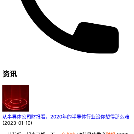
资讯
从半导体公司财报看，2020年的半导体行业没你想得那么难
(
2023-01-10
)