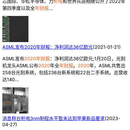
芯国际、华虹半导体、力
积电
和世界先进相继公开了2022年
第四季度以及全
年财报
...
ASML发布2020年财报：净利润达36亿欧元
(
2021-01-21
)
ASML发布
2020
年财报
：净利润达36亿欧元;1月20日，光刻
机龙头ASML公布
2020
年全
年财报
。
2020
年，ASML共售出
258台光刻系统，包括236台新系统和22台二手系统。总营收
达140...
消息称台积电3nm制程水平暂未达到苹果新品要求
(
2023-
04-27
)