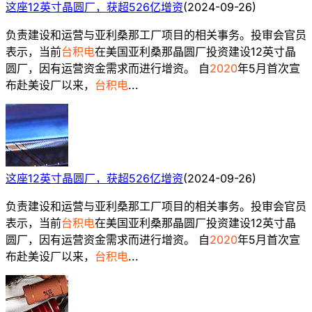
这座12英寸晶圆厂，获超526亿增资
(
2024-09-26
)
负责建设和运营与亚利桑那工厂项目的相关事务。投审会官员
表示，当前
台积电
在美国亚利桑那晶圆厂投资建设12英寸晶
圆厂，因有运营资金需求而进行增资。 自
2020
年5月首次宣
布赴美设厂以来，
台积电
...
这座12英寸晶圆厂，获超526亿增资
(
2024-09-26
)
负责建设和运营与亚利桑那工厂项目的相关事务。投审会官员
表示，当前
台积电
在美国亚利桑那晶圆厂投资建设12英寸晶
圆厂，因有运营资金需求而进行增资。 自
2020
年5月首次宣
布赴美设厂以来，
台积电
...