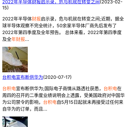
2022年半导体财报启示录，危与机就在转变之间
(
2023-02-
15
)
2022年半导体
财报
启示录，危与机就在转变之间;近期，据全
球半导体观察不完全统计，50余家半导体厂商先后发布了
2022年第四季度及全年预告。 总体来看，2022年第四季度
及全
年财报
...
台积电宣布断供华为
(
2020-07-17
)
台积电
宣布断供华为;国际电子商情从路透社获悉，
台积电
在
周四的召开的二季度业绩说明会上透露，受美国政府对中国华
为公司禁令的影响，
台积电
自5月15日起就未再接受过任何来
自华为的订单，而且...