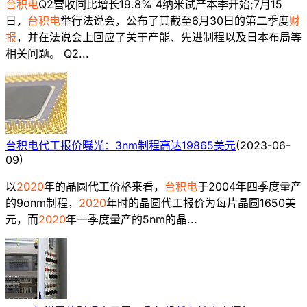
台积电
Q2营收同比增长19.8% 4纳米试产本季开始;7月15
日，
台积电
举行法说会，公布了其截至6月30日的第二季度
财
报
，并在法说会上回应了关于产能、先进制程以及日本布局等
相关问题。 Q2...
台积电代工报价曝光：3nm制程高达19865美元
(
2023-06-
09
)
以
2020
年的晶圆代工价格来看，
台积电
于2004年四季度量产
的9onm制程，
2020
年时的晶圆代工报价为每片晶圆1650美
元，而
2020
年一季度量产的5nm的晶...