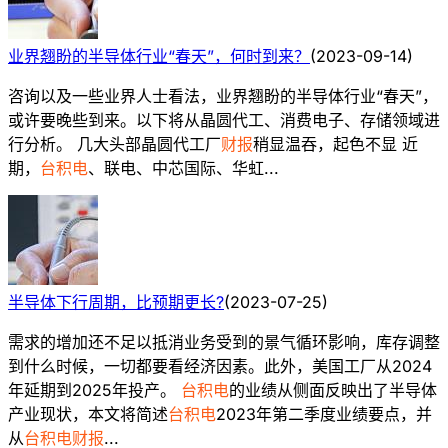
业界翘盼的半导体行业“春天”，何时到来？
(
2023-09-14
)
咨询以及一些业界人士看法，业界翘盼的半导体行业“春天”，
或许要晚些到来。以下将从晶圆代工、消费电子、存储领域进
行分析。 几大头部晶圆代工厂
财报
稍显温吞，起色不显 近
期，
台积电
、联电、中芯国际、华虹...
半导体下行周期，比预期更长?
(
2023-07-25
)
需求的增加还不足以抵消业务受到的景气循环影响，库存调整
到什么时候，一切都要看经济因素。此外，美国工厂从2024
年延期到2025年投产。
台积电
的业绩从侧面反映出了半导体
产业现状，本文将简述
台积电
2023年第二季度业绩要点，并
从
台积电财报
...