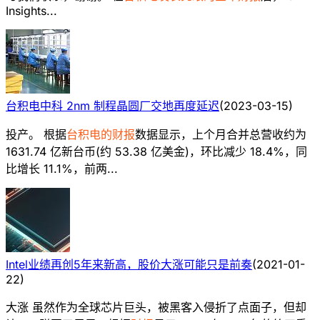
Insights...
台积电中科 2nm 制程晶圆厂交地再度延迟
(
2023-03-15
)
投产。 根据
台积电的财报
数据显示，上个月合并总营收约为
1631.74 亿新台币(约 53.38 亿美金)，环比减少 18.4%，同
比增长 11.1%，前两...
Intel业绩再创5年来新高，股价大涨可能只是前奏
(
2021-01-
22
)
大涨 虽然作为全球芯片巨头，被黑客入侵折了点面子，但却