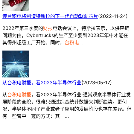
传台积电将制造特斯拉的下一代自动驾驶芯片
(
2022-11-24
)
2022年第三季度的
财报
电话会议上，特斯拉表示，以供应链
问题为由，Cybertrucks的生产至少要到2023年年中才能在
其得州超级工厂开始。同时，
台积电
...
从台积电财报，看2023年半导体行业
(
2023-05-17
)
从
台积电财报
，看2023年半导体行业;通常观察半导体行业发
展阶段的全貌，很难只通过综合统计数据来判断趋势。更何
况，半导体不同子产业或者子应用的发展阶段也存在差异。但
有一些管中一窥的方式：其一...