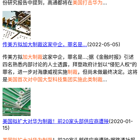
份研究报告中提到，高通都将在
美国打击华为
...
传美方拟加大制裁这家中企，罪名是...
(
2022-05-05
)
传美方拟
加大制裁
这家中企，罪名是...;据《金融时报》引述
四名熟悉内部讨论的人士透露，拜登政府计划以“侵犯人权”的
罪名，进一步对海康威视实施
制裁
，但尚未做最终决定。这将
是
美国首次对中国大型科技集团实施此类制裁
...
美国拟扩大对华为制裁！前20家头部供应商遭殃
(
2020-01-
15
)
美国拟扩大对华为制裁
！前20家头部供应商遭殃;据路透社报