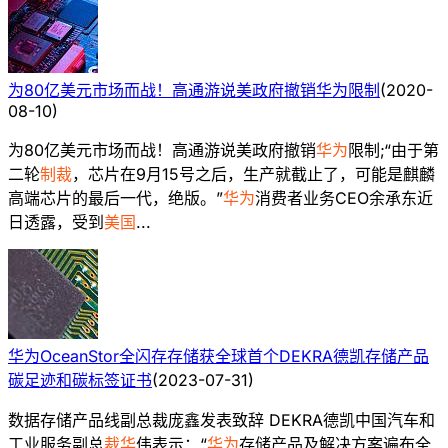
为80亿美元市场而战！高通游说美政府撤销华为限制
(
2020-
08-10
)
为80亿美元市场而战！高通游说美政府撤销
华为
限制;“由于第
二轮
制裁
，芯片在9月15号之后，生产就截止了，可能是麒麟
高端芯片的最后一代，绝版。”
华为
消费者业务CEO余承东近
日透露，受到
美国
...
华为OceanStor全闪存存储获全球首个DEKRA德凯存储产品
碳足迹和碳标签证书
(
2023-07-31
)
数据存储产品线副总裁庞鑫发表致辞 DEKRA德凯中国汽车和
工业服务副总
裁华
伟表示：“
华为
存储产品及解决方案遍布全