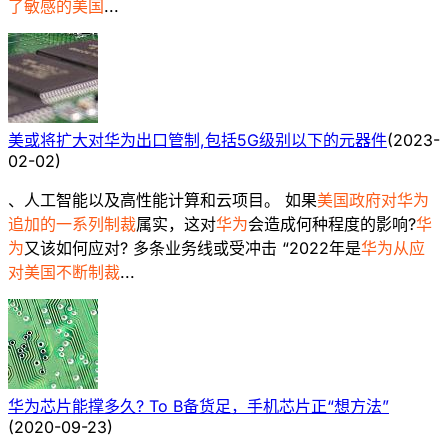
了敏感的美国
...
美或将扩大对华为出口管制,包括5G级别以下的元器件
(
2023-
02-02
)
、人工智能以及高性能计算和云项目。 如果
美国政府对华为
追加的一系列制裁
属实，这对
华为
会造成何种程度的影响?
华
为
又该如何应对? 多条业务线或受冲击 “2022年是
华为从应
对美国不断制裁
...
华为芯片能撑多久? To B备货足，手机芯片正“想方法”
(
2020-09-23
)