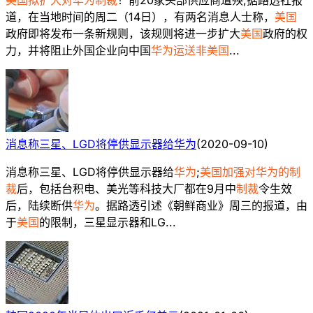
道，在当地时间的周二（14日），有两名消息人士称，
美国
政府即将发布一条新规则，该规则将进一步扩大
美国
政府的权
力，并将阻止外国企业向中国
华为运送非美国
...
消息称三星、LGD将停供显示器给华为
(
2020-09-10
)
消息称三星、LGD将停供显示器给
华为
;
美国加强对华为的制
裁
后，包括台积电、美光等科技大厂都在9月中
制裁
令生效
后，陆续断供
华为
。据路透引述《朝鲜商业》周三的报道，由
于
美国
的限制，三星显示器和LG...