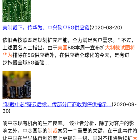
美制裁下，传华为、中兴砍单5G供应链
(
2020-08-20
)
依旧会按照既定规划扩充产能，全力满足客户需求。” 不过，
上述匿名人士指出，由于
美国
BIS本周一宣布扩
大制裁试图将
华为
排除在5G供应链外，在供应链全球化的今天，是有进一
步拖慢全球5G基础...
“制裁中芯”疑云后续，传部分厂商收到停供指示...
(
2020-09-
30
)
响中芯现有机台的生产良率。 该业者分析，除了对客户的影
响之外，中芯国际的
制裁
案另一个重要的关键，在于此事件将
让中国在半导体自制难度上更提升一级，同时不排除后续扩
大