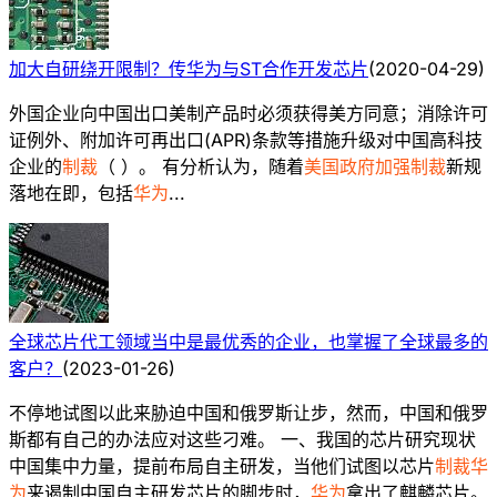
加大自研绕开限制？传华为与ST合作开发芯片
(
2020-04-29
)
外国企业向中国出口美制产品时必须获得美方同意；消除许可
证例外、附加许可再出口(APR)条款等措施升级对中国高科技
企业的
制裁
（ ）。 有分析认为，随着
美国政府加强制裁
新规
落地在即，包括
华为
...
全球芯片代工领域当中是最优秀的企业，也掌握了全球最多的
客户？
(
2023-01-26
)
不停地试图以此来胁迫中国和俄罗斯让步，然而，中国和俄罗
斯都有自己的办法应对这些刁难。 一、我国的芯片研究现状
中国集中力量，提前布局自主研发，当他们试图以芯片
制裁华
为
来遏制中国自主研发芯片的脚步时，
华为
拿出了麒麟芯片。