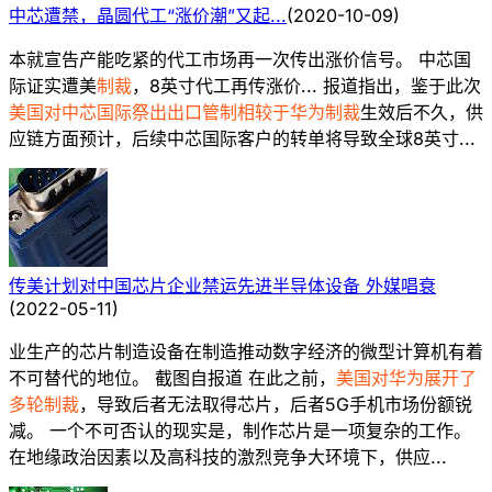
中芯遭禁，晶圆代工“涨价潮”又起...
(
2020-10-09
)
本就宣告产能吃紧的代工市场再一次传出涨价信号。 中芯国
际证实遭美
制裁
，8英寸代工再传涨价... 报道指出，鉴于此次
美国对中芯国际祭出出口管制相较于华为制裁
生效后不久，供
应链方面预计，后续中芯国际客户的转单将导致全球8英寸...
传美计划对中国芯片企业禁运先进半导体设备 外媒唱衰
(
2022-05-11
)
业生产的芯片制造设备在制造推动数字经济的微型计算机有着
不可替代的地位。 截图自报道 在此之前，
美国对华为展开了
多轮制裁
，导致后者无法取得芯片，后者5G手机市场份额锐
减。 一个不可否认的现实是，制作芯片是一项复杂的工作。
在地缘政治因素以及高科技的激烈竞争大环境下，供应...