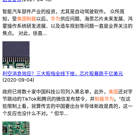
智能汽车部件产业的投资，尤其是自动驾驶软件。 众所周
知，受
美国制裁
以后，
华为
供应问题、海思芯片未来发展、鸿
蒙操作系统研发进展、以及造车规划等问题一直是业界关注的
焦点。 对此，徐直...
利空消息效应？三大股指全线下挫，芯片股暴跌千亿美元
(
2020-09-04
)
政府已将数十家中国科技公司列入黑名单，此外，
美国
还对字
节跳动的TikTok和腾讯的微信发布禁令，并
制裁华为
。“在这
些限制上看，就算传言的中国要出台半导体新政是真的，这一
个反应也没什么不对。” 但华...