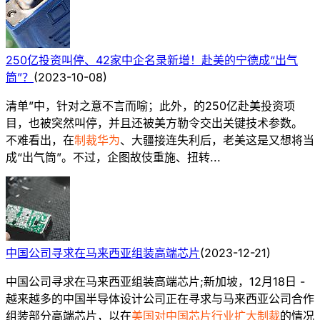
250亿投资叫停、42家中企名录新增！赴美的宁德成“出气
筒”？
(
2023-10-08
)
清单”中，针对之意不言而喻；此外，的250亿赴美投资项
目，也被突然叫停，并且还被美方勒令交出关键技术参数。
不难看出，在
制裁华为
、大疆接连失利后，老美这是又想将当
成“出气筒”。不过，企图故伎重施、扭转...
中国公司寻求在马来西亚组装高端芯片
(
2023-12-21
)
中国公司寻求在马来西亚组装高端芯片;新加坡，12月18日 -
越来越多的中国半导体设计公司正在寻求与马来西亚公司合作
组装部分高端芯片，以在
美国对中国芯片行业扩大制裁
的情况