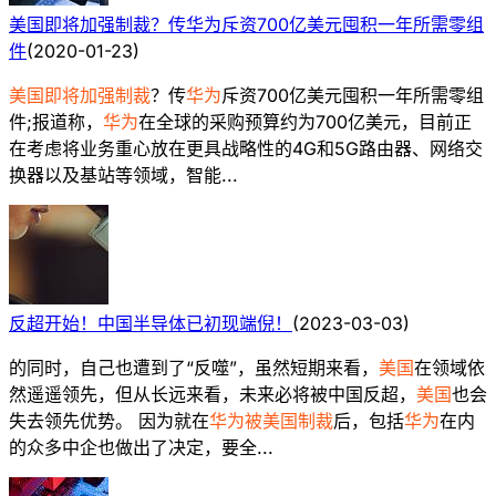
美国即将加强制裁？传华为斥资700亿美元囤积一年所需零组
件
(
2020-01-23
)
美国即将加强制裁
？传
华为
斥资700亿美元囤积一年所需零组
件;报道称，
华为
在全球的采购预算约为700亿美元，目前正
在考虑将业务重心放在更具战略性的4G和5G路由器、网络交
换器以及基站等领域，智能...
反超开始！中国半导体已初现端倪！
(
2023-03-03
)
的同时，自己也遭到了“反噬”，虽然短期来看，
美国
在领域依
然遥遥领先，但从长远来看，未来必将被中国反超，
美国
也会
失去领先优势。 因为就在
华为被美国制裁
后，包括
华为
在内
的众多中企也做出了决定，要全...