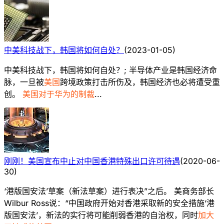
中美科技战下，韩国将如何自处？
(
2023-01-05
)
中美科技战下，韩国将如何自处？; 半导体产业是韩国经济命
脉，一旦被
美国
跨境政策打击所伤及，韩国经济也必将遭受重
创。
美国对于华为的制裁
...
刚刚！美国宣布中止对中国香港特殊出口许可待遇
(
2020-06-
30
)
‘港版国安法’草案（新法草案）进行表决”之后。 美商务部长
Wilbur Ross说：“中国政府开始对香港采取新的安全措施‘港
版国安法’，新法的实行将可能削弱香港的自治权，同时
加大