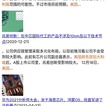
制裁
范围的可能性。不过市场目前预期，
美国
...
兆易创新：在中芯国际代工的产品不涉及10nm及以下技术节
点
(
2020-12-21
)
，公司供应链管理采取多元化布局，以目前情况看公司不会受
到较大影响。此前有芯片公司副总裁表示，
美国商务部加大制
裁
后，A股上市公司里，兆易创新受影响较大。 12月18日，
美国
...
华为2021分析师大会，关于海思芯片、鸿蒙OS...徐直军讲了
这些要点
(
2021-04-13
)