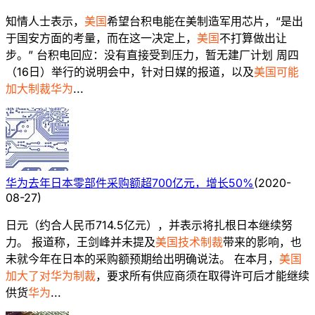
知情人士表示，
美国
希望台积电能在美制造军用芯片，“是出
于国安方面的考量，而在这一决定上，
美国
不打算做出让
步。” 台积电回应：没有直接受到压力，暂无建厂计划 周四
（16日）举行的说明会中，针对日媒的报道，以及
美国可能
加大制裁华为
...
华为去年日本零部件采购额超700亿元，增长50%
(
2020-
08-27
)
日元（约合人民币714.5亿元），并表示将扎根日本继续努
力。 报道称，王剑峰并未提及
美国技术制裁
带来的影响，也
未就今年在日本的采购额预期给出明确说法。 在本月，
美国
加大了对华为制裁
，要求所有供应商须在取得许可后才能继续
供货
华为
...