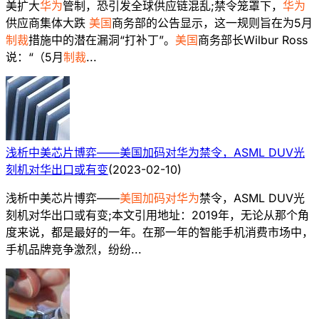
美扩大
华为
管制，恐引发全球供应链混乱;禁令笼罩下，
华为
供应商集体大跌
美国
商务部的公告显示，这一规则旨在为5月
制裁
措施中的潜在漏洞“打补丁”。
美国
商务部长Wilbur Ross
说：“（5月
制裁
...
浅析中美芯片博弈——美国加码对华为禁令，ASML DUV光
刻机对华出口或有变
(
2023-02-10
)
浅析中美芯片博弈——
美国加码对华为
禁令，ASML DUV光
刻机对华出口或有变;本文引用地址：2019年，无论从那个角
度来说，都是最好的一年。在那一年的智能手机消费市场中，
手机品牌竞争激烈，纷纷...