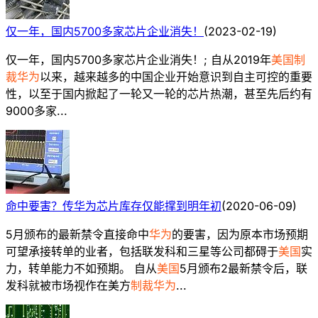
仅一年，国内5700多家芯片企业消失！
(
2023-02-19
)
仅一年，国内5700多家芯片企业消失！; 自从2019年
美国制
裁华为
以来，越来越多的中国企业开始意识到自主可控的重要
性，以至于国内掀起了一轮又一轮的芯片热潮，甚至先后约有
9000多家...
命中要害？传华为芯片库存仅能撑到明年初
(
2020-06-09
)
5月颁布的最新禁令直接命中
华为
的要害，因为原本市场预期
可望承接转单的业者，包括联发科和三星等公司都碍于
美国
实
力，转单能力不如预期。 自从
美国
5月颁布2最新禁令后，联
发科就被市场视作在美方
制裁华为
...