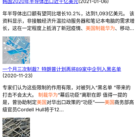
韩国2020年半导体出口近千亿美元
(
2021-01-06
)
年半导体出口额有望同比增长10.2%，达到1,093亿美元。 该
资料显示，非接触经济升温拉动服务器和笔记本电脑的需求增
长，这在一定程度上抵消了新冠疫情、
美国制裁华为
、移动...
一个月三次制裁？特朗普计划再将89家中企列入黑名单
(
2020-11-23
)
专家们认为这些限制的作用有限，对被列入“黑名单 ”带来的
打击不会太大。
制裁华为
“幕后功臣”离职在即 值得一提的
是，曾协助制定
美国
对华出口政策的“功臣”——
美国
商务部高
级官员Cordell Hull将于12...