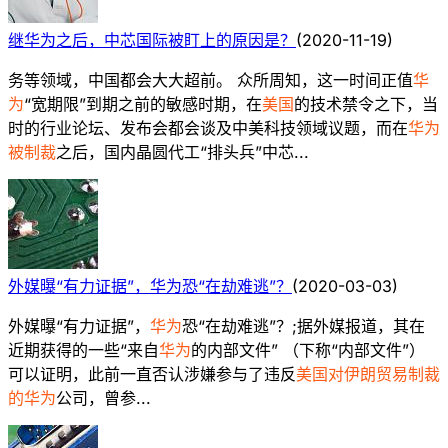
继华为之后，中芯国际被盯上的原因是？
(
2020-11-19
)
务等领域，中国都会大大超前。 众所周知，这一时间正值
华
为
“宽期限”到期之前的敏感时期，在
美国
的技术禁令之下，当
时的行业论坛、发布会都会谈及中美科技领域议题，而在
华为
被制裁
之后，国内晶圆代工“排头兵”中芯...
外媒曝“有力证据”，华为恐“在劫难逃”？
(
2020-03-03
)
外媒曝“有力证据”，
华为
恐“在劫难逃”？;据外媒报道，其在
近期获得的一些“来自
华为
的内部文件” （下称“内部文件”）
可以证明，此前一直否认涉嫌参与了违反
美国对伊朗贸易制裁
的华为
公司，曾参...