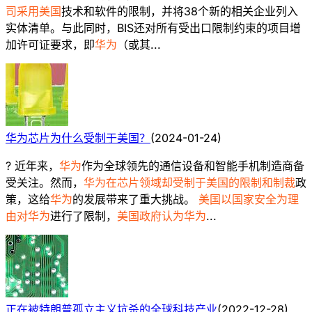
司采用美国
技术和软件的限制，并将38个新的相关企业列入
实体清单。与此同时，BIS还对所有受出口限制约束的项目增
加许可证要求，即
华为
（或其...
华为芯片为什么受制于美国？
(
2024-01-24
)
? 近年来，
华为
作为全球领先的通信设备和智能手机制造商备
受关注。然而，
华为在芯片领域却受制于美国的限制和制裁
政
策，这给
华为
的发展带来了重大挑战。
美国以国家安全为理
由对华为
进行了限制，
美国政府认为华为
...
正在被特朗普孤立主义坑杀的全球科技产业
(
2022-12-28
)