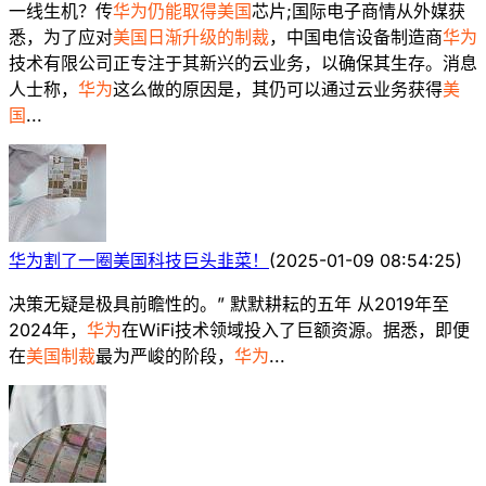
一线生机？传
华为仍能取得美国
芯片;国际电子商情从外媒获
悉，为了应对
美国日渐升级的制裁
，中国电信设备制造商
华为
技术有限公司正专注于其新兴的云业务，以确保其生存。消息
人士称，
华为
这么做的原因是，其仍可以通过云业务获得
美
国
...
华为割了一圈美国科技巨头韭菜！
(
2025-01-09 08:54:25
)
决策无疑是极具前瞻性的。” 默默耕耘的五年 从2019年至
2024年，
华为
在WiFi技术领域投入了巨额资源。据悉，即便
在
美国制裁
最为严峻的阶段，
华为
...