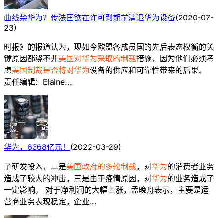
曲线禁华为？传法国欲在许可到期前清退华为设备
(
2020-07-
23
)
时报》的报道认为，现如今欧盟各成员国的先后表态权衡的关
键原因都绕不开
美国对华为采取的制裁
措施，因为他们必须考
虑
美国制裁是否将对华为
设备的供应和可靠性带来的后果。
责任编辑：Elaine...
华为，6368亿元！
(
2022-03-29
)
了研发投入，二是
美国政府的多轮制裁
，对
华为
的消费者业务
造成了较大的冲击，三是由于疫情原因，对
华为
的业务造成了
一定影响。 对于净利润的大幅上涨，孟晚舟表示，主要是运
营商业务表现稳定，企业...