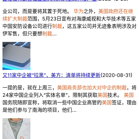
业公司，而是要将其置于死地。
华为
之外，
美国政府还在继
续扩大制裁
范围，5月23日宣布对海康威视和大华技术等五家
中国安防设备公司进行
制裁
，这五家公司并无迹象表明涉及对
伊军售，但只要想
制裁
...
又11家中企被“拉黑”，美方：清单将持续更新
(
2020-08-31
)
一提的是，就在上周三，
美国商务部也加大对中企的制裁
，将
24家中国企业列入“实体名单”，限制其获取
美国
技术。
美国
国务院随即宣称，将取消一些中国企业高管的
美国
签证，理由
是他们参与了南海的项目，他们...