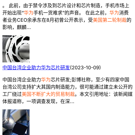
。 此前，由于禁令涉及到芯片设计和芯片制造，手机市场上
开始出现“
华为
手机一货难求”的声音。 在此之前，
华为
消费
者业务CEO余承东在8月初曾公开表示，受
美国第二轮制裁
的
影响，麒麟...
中国台湾企业助力华为芯片研发
(
2023-10-09
)
中国台湾企业助力
华为
芯片研发;彭博社称，至少有四家中国
台湾公司支持扩大其国内制造能力，很可能通过建立未公开的
工厂绕过
美国不断扩大的贸易制裁
。本文引用地址：该新闻媒
体报道称，一项调查发现，在深...