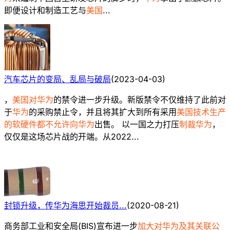
即便设计和制造工艺与
美国
...
汽车芯片的变局、乱局与破局
(
2023-04-03
)
，
美国对华为
的禁令进一步升级。新版禁令不仅维持了此前对
于
华为
的采购禁止令，并且将其扩大到所有采用
美国技术生产
的软硬件都不允许向华为
出售。 以一国之力打压
制裁华为
，
仅仅是这场芯片战的开端。从2022...
封锁升级，传华为海思开始裁员...
(
2020-08-21
)
商务部工业和安全局(BIS)宣布进一步
加大对华为及其关联公