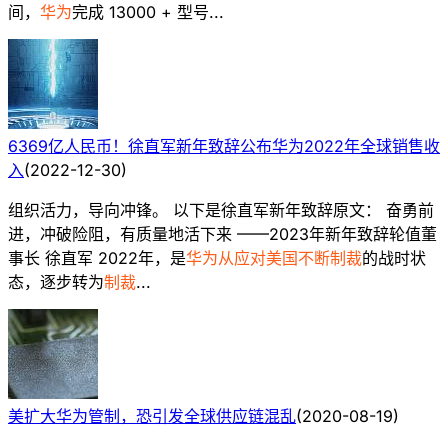
间，
华为
完成 13000 + 型号...
6369亿人民币！徐直军新年致辞公布华为2022年全球销售收
入
(
2022-12-30
)
组织活力，导向冲锋。 以下是徐直军新年致辞原文： 奋勇前
进，冲破险阻，有质量地活下来 ——2023年新年致辞轮值董
事长 徐直军 2022年，是
华为从应对美国不断制裁
的战时状
态，逐步转为
制裁
...
美扩大华为管制，恐引发全球供应链混乱
(
2020-08-19
)