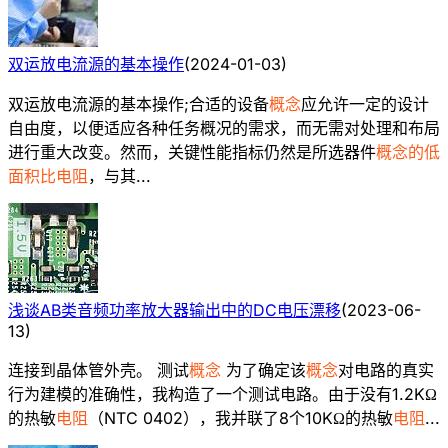
双运放电流源的基本操作
(
2024-01-03
)
双运放电流源的基本操作;合适的设备
概念
应允许一定的设计
自由度，以便适应各种任务概况的需求，而无需对处理和布局
进行重大改变。然而，关键性能指标仍然是所选器件
概念的低
面积比电阻
，与其...
浅谈AB类音频功率放大器输出中的DC电压漂移
(
2023-06-
13
)
连接到晶体管外壳。 测试
概念
为了确定该
概念
对电路的真实
行为建模的准确性，我构造了一个测试电路。由于没有1.2KΩ
的热敏
电阻
（NTC 0402），我并联了8个10KΩ的热敏
电阻
...