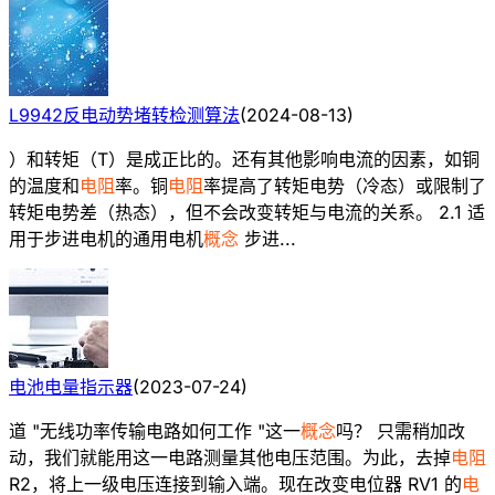
L9942反电动势堵转检测算法
(
2024-08-13
)
）和转矩（T）是成正比的。还有其他影响电流的因素，如铜
的温度和
电阻
率。铜
电阻
率提高了转矩电势（冷态）或限制了
转矩电势差（热态），但不会改变转矩与电流的关系。 2.1 适
用于步进电机的通用电机
概念
步进...
电池电量指示器
(
2023-07-24
)
道 "无线功率传输电路如何工作 "这一
概念
吗？ 只需稍加改
动，我们就能用这一电路测量其他电压范围。为此，去掉
电阻
R2，将上一级电压连接到输入端。现在改变电位器 RV1 的
电