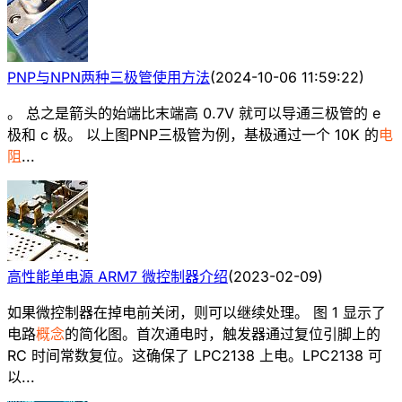
PNP与NPN两种三极管使用方法
(
2024-10-06 11:59:22
)
。 总之是箭头的始端比末端高 0.7V 就可以导通三极管的 e
极和 c 极。 以上图PNP三极管为例，基极通过一个 10K 的
电
阻
...
高性能单电源 ARM7 微控制器介绍
(
2023-02-09
)
如果微控制器在掉电前关闭，则可以继续处理。 图 1 显示了
电路
概念
的简化图。首次通电时，触发器通过复位引脚上的
RC 时间常数复位。这确保了 LPC2138 上电。LPC2138 可
以...