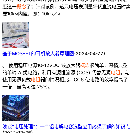
度这一
概念
了；针对该例，这只电压表测量每伏直流电压时需
要10kω内阻，即：10kω／v...
基于MOSFET的耳机放大器原理图
(
2024-04-22
)
。 使用稳压电源10-12VDC 该放大器
概念
很简单，遵循典型
的单端 A 类电路，利用有源恒流源 (CCS) 代替无源
电阻
。与
使用无源负载
电阻
器的情况相比，CCS 使电路的效率提高了
一倍，最高可达 25%。 ...
浅谈“电压处理”：一个铝电解电容选型应用必须了解的知识点
(
2022-12-05
)