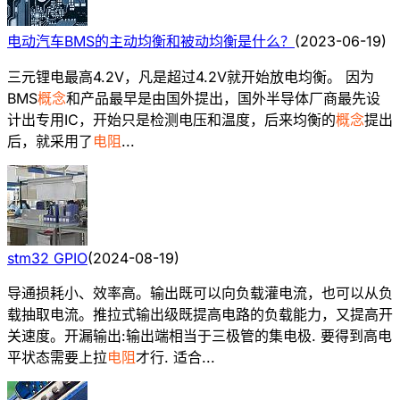
电动汽车BMS的主动均衡和被动均衡是什么？
(
2023-06-19
)
三元锂电最高4.2V，凡是超过4.2V就开始放电均衡。 因为
BMS
概念
和产品最早是由国外提出，国外半导体厂商最先设
计出专用IC，开始只是检测电压和温度，后来均衡的
概念
提出
后，就采用了
电阻
...
stm32 GPIO
(
2024-08-19
)
导通损耗小、效率高。输出既可以向负载灌电流，也可以从负
载抽取电流。推拉式输出级既提高电路的负载能力，又提高开
关速度。开漏输出:输出端相当于三极管的集电极. 要得到高电
平状态需要上拉
电阻
才行. 适合...