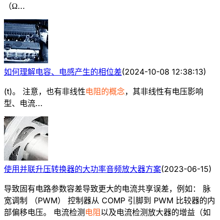
（Ω...
如何理解电容、电感产生的相位差
(
2024-10-08 12:38:13
)
(t)。 注意，也有非线性
电阻的概念
，其非线性有电压影响
型、电流...
使用并联升压转换器的大功率音频放大器方案
(
2023-06-15
)
导致固有电路参数容差导致更大的电流共享误差，例如： 脉
宽调制 （PWM） 控制器从 COMP 引脚到 PWM 比较器的内
部偏移电压。 电流检测
电阻
以及电流检测放大器的增益（如