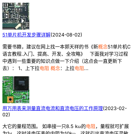
51单片机开发步骤详解
(
2024-08-02
)
需要书籍，建议在网上找一本郭天祥的书《新
概念
51单片机C
语言教程.入门、提高、开发、全攻略》 下面我对学习过程
中遇到一些重要的知识点做一下介绍（这点会一直更新下
去）： 1、上下拉
电阻
概念
：上拉
电阻
...
用万用表来测量直流电流和直流电压的工作原理
(
2023-02-
02
)
大它的量程范围。 如串接一只8.5 kω的
电阻
，量程就可扩展
为1v，这时该电压表的内阻为10kω。这就引出直流电压灵敏