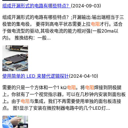
组成开漏形式的电路有哪些特点？
(
2024-09-03
)
组成开漏形式的电路有哪些特点？;开漏输出:输出端相当于三
极管的集电极， 要得到高电平状态需要上拉
电阻
才行。适合
于做电流型的驱动,其吸收电流的能力相对强(一般20ma以
内)。 推挽结构：一般...
使用简单的 LED 来替代逻辑探针
(
2024-04-10
)
需要的只是一个方体和一个1 kΩ
电阻
。将
电阻
焊接到阴极腿
上，你就有了一个视觉指示器，可以在几秒钟内安装到面包板
上。由于
电阻
与集成，我们不再需要使用单独的面包板连接
点。 图1显示了安装在微控制器电路中的几个LED灯...