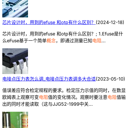
芯片设计时，用到的efuse 和otp有什么区别？
(
2024-12-18
)
芯片设计时，用到的efuse 和otp有什么区别？; 1.Efuse是什
么eFuse基于一个简单
概念
，即通过测量已知
电阻
...
电接点压力表怎么调_电接点压力表调多大合适
(
2023-05-10
)
值误差应符合检定规程的要求。检定压力示值的同时，在数显
欧姆表上观察可变
电阻
值的变化情况。观察时要注意
电阻
值输
出的同时才能读取（这与JJG52-1999中关...