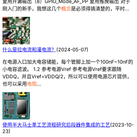
复用开漏输出（8）GPIO_Mode_AF_PP 复用推挽输出 对于
刚入门的新手，我想这几个
概念
是必须得搞清楚的，平时...
什么是拉电流和灌电流？
(
2024-05-07
)
在电源入口加大电容储能，每个管脚上加一个100nF~10nF的
小电容滤波。 1.2 参考电源Vref 参考电源Vref要求跟随
VDDQ，并且Vref=VDDQ/2，所以可以使用电源芯片提供，
也可以采用
电阻
...
使用半大马士革工艺流程研究后段器件集成的工艺
(
2023-10-
23
)