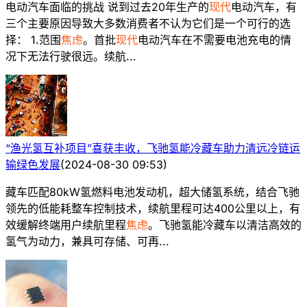
电动汽车面临的挑战 说到过去20年生产的
现代
电动汽车，有
三个主要原因导致大多数消费者不认为它们是一个可行的选
择： 1.范围
焦虑
。首批
现代
电动汽车在不需要电池充电的情
况下无法行驶很远。续航...
“渔光氢互补项目”喜获丰收，飞驰氢能冷藏车助力清远冷链运
输绿色发展
(
2024-08-30 09:53
)
藏车匹配80kW氢燃料电池发动机，超大储氢系统，结合飞驰
领先的低能耗整车控制技术，续航里程可达400公里以上，有
效缓解终端用户续航里程
焦虑
。飞驰氢能冷藏车以清洁高效的
氢气为动力，兼具可存储、可再...