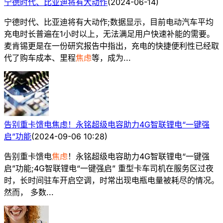
宁德时代、比亚迪将有大动作
(
2024-06-14
)
宁德时代、比亚迪将有大动作;数据显示，目前电动汽车平均
充电时长普遍在1小时以上，无法满足用户快速补能的需要。
麦肯锡更是在一份研究报告中指出，充电的快捷便利性已经取
代了购车成本、里程
焦虑
等，成为...
告别重卡馈电焦虑！永铭超级电容助力4G智联锂电“一键强
启”功能
(
2024-09-06 10:28
)
告别重卡馈电
焦虑
！永铭超级电容助力4G智联锂电“一键强
启”功能;4G智联锂电“一键强启” 重型卡车司机在服务区过夜
时，长时间驻车开启空调，时常出现电瓶电量被耗尽的情况。
然而， 多数...