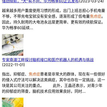
强劲续航，“大”有不同，华为畅享60正式发布
(
2023-03-24
)
越来越多用户重度使用习惯的形成，出门上班总担心手机电量
不够，不带充电宝就没有安全感，逐渐形成了低电量
焦虑症
。
因此，持久耐用的大电池永远是更简单、更有效的续航保证。
华为畅享60延续...
专家南渡江畔探讨脑机接口和医疗机器人的机遇与挑战
(
2022-11-01
)
指出，抑郁症、
焦虑症
患者是非常大的群体，现在有一些很好
的侵入式疗法可以解决这类病症，其中也存在一定挑战，这一
块是其公司关注的重点。 此外，王晶还表示，对青少年
的抑郁症的筛查，脑机技术应用效果良好。同时...