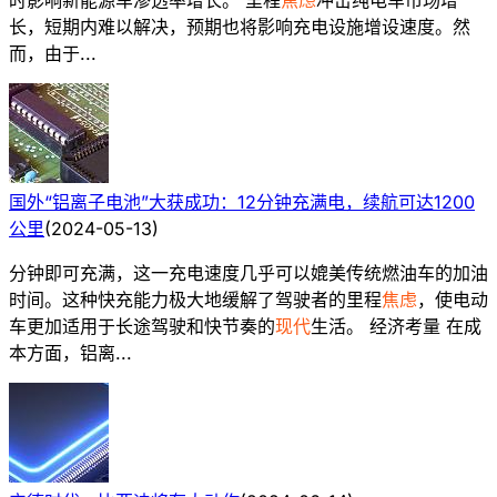
长，短期内难以解决，预期也将影响充电设施增设速度。然
而，由于...
国外“铝离子电池”大获成功：12分钟充满电，续航可达1200
公里
(
2024-05-13
)
分钟即可充满，这一充电速度几乎可以媲美传统燃油车的加油
时间。这种快充能力极大地缓解了驾驶者的里程
焦虑
，使电动
车更加适用于长途驾驶和快节奏的
现代
生活。 经济考量 在成
本方面，铝离...