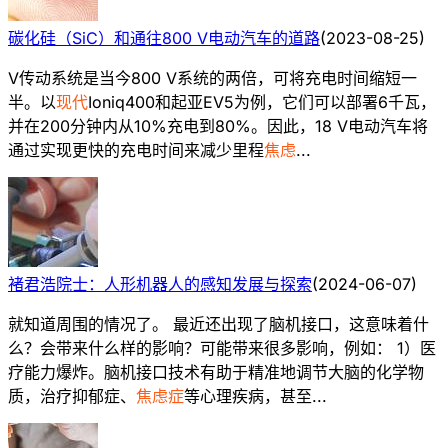
碳化硅（SiC）和通往800 V电动汽车的道路
(
2023-08-25
)
V传动系统是当今800 V系统的两倍，可将充电时间缩短一
半。以
现代
Ioniq400和起亚EV5为例，它们可以部署6千瓦，
并在200分钟内从10%充电到80%。因此，18 V电动汽车将
通过实现更快的充电时间来减少里程
焦虑
...
褚君浩院士：人形机器人的感知发展与探索
(
2024-06-07
)
就知道周围的情况了。 最近还出现了脑机接口，这意味着什
么？会带来什么样的影响？可能带来很多影响，例如： 1）医
疗能力爆炸。脑机接口技术有助于精准地调节大脑的化学物
质，治疗抑郁症、
焦虑症
等心理疾病，甚至...