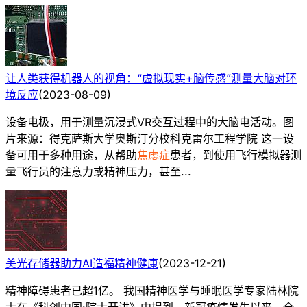
让人类获得机器人的视角：“虚拟现实+脑传感”测量大脑对环
境反应
(
2023-08-09
)
设备电极，用于测量沉浸式VR交互过程中的大脑电活动。图
片来源：得克萨斯大学奥斯汀分校科克雷尔工程学院 这一设
备可用于多种用途，从帮助
焦虑症
患者，到使用飞行模拟器测
量飞行员的注意力或精神压力，甚至...
美光存储器助力AI造福精神健康
(
2023-12-21
)
精神障碍患者已超1亿。 我国精神医学与睡眠医学专家陆林院
士在《科创中国·院士开讲》中提到，新冠疫情发生以来，全