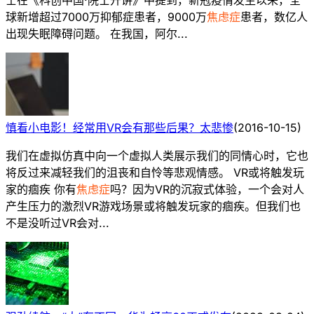
球新增超过7000万抑郁症患者，9000万
焦虑症
患者，数亿人
出现失眠障碍问题。 在我国，阿尔...
慎看小电影！经常用VR会有那些后果？太悲惨
(
2016-10-15
)
我们在虚拟仿真中向一个虚拟人类展示我们的同情心时，它也
将反过来减轻我们的沮丧和自怜等悲观情感。 VR或将触发玩
家的痼疾 你有
焦虑症
吗？因为VR的沉寂式体验，一个会对人
产生压力的激烈VR游戏场景或将触发玩家的痼疾。但我们也
不是没听过VR会对...