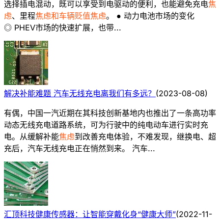
选择插电混动，既可以享受到电驱动的便利，也能避免充电
焦
虑
、里程
焦虑和车辆贬值焦虑
。 ● 动力电池市场的变化
◎ PHEV市场的快速扩展，也带...
解决补能难题 汽车无线充电离我们有多远？
(
2023-08-08
)
有偶，中国一汽近期在其科技创新基地内也推出了一条高功率
动态无线充电道路系统，可为行驶中的纯电动车进行实时充
电。从缓解补能
焦虑
到改善充电体验，不难发现，继换电、超
充后，汽车无线充电正在悄然到来。 汽车...
汇顶科技健康传感器：让智能穿戴化身“健康大师”
(
2022-11-