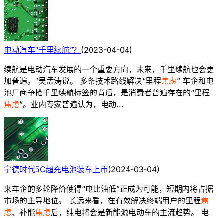
电动汽车“千里续航”？
(
2023-04-04
)
续航是电动汽车发展的一个重要方向，未来，千里续航也会更
加普遍。”吴孟涛说。 多条技术路线解决“里程
焦虑
” 车企和电
池厂商争抢千里续航标签的背后，是消费者普遍存在的“里程
焦虑
”。业内专家普遍认为，电动...
宁德时代5C超充电池装车上市
(
2024-03-04
)
来车企的多轮降价使得“电比油低”正成为可能，短期内将占据
市场的主导地位。 长远来看，在有效解决终端用户的里程
焦
虑
、补能
焦虑
后，纯电将会是新能源电动车的主流趋势。 电