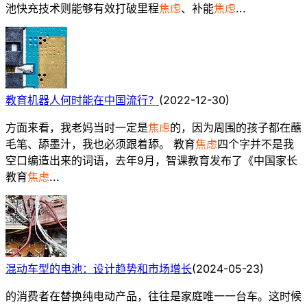
池快充技术则能够有效打破里程
焦虑
、补能
焦虑
...
教育机器人何时能在中国流行？
(
2022-12-30
)
方面来看，我老妈当时一定是
焦虑
的，因为周围的孩子都在蘸
毛笔、舔墨汁，我也必须跟着舔。 教育
焦虑
四个字并不是我
空口编造出来的词语，去年9月，智课教育发布了《中国家长
教育
焦虑
...
混动车型的电池：设计趋势和市场增长
(
2024-05-23
)
的消费者在替换纯电动产品，往往是家庭唯一一台车。这时候